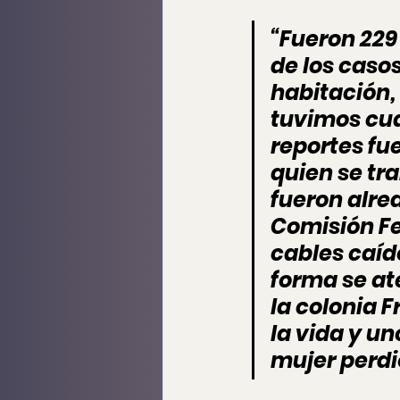
“Fueron 229 
de los caso
habitación, 
tuvimos cuat
reportes fu
quien se tr
fueron alre
Comisión Fe
cables caído
forma se at
la colonia 
la vida y u
mujer perdi