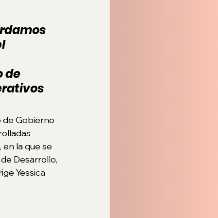
ordamos 
l 
 de 
rativos 
o de Gobierno 
olladas 
 en la que se 
de Desarrollo, 
ige Yessica 