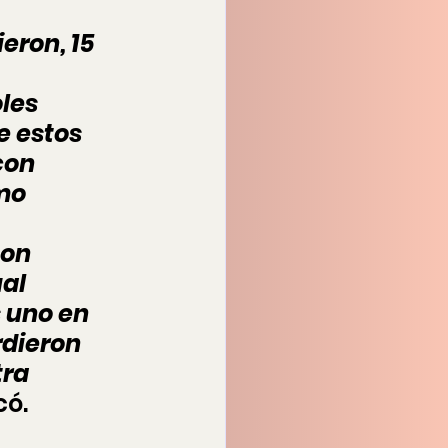
eron, 15 
les 
e estos 
con 
mo 
 
on 
al 
 uno en 
dieron 
ra 
có. 