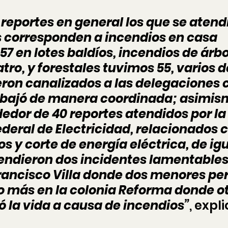
reportes en general los que se atendi
s corresponden a incendios en casa 
57 en lotes baldíos, incendios de árbo
ro, y forestales tuvimos 55, varios d
eron canalizados a las delegaciones 
abajó de manera coordinada; asimis
dedor de 40 reportes atendidos por la
deral de Electricidad, relacionados c
s y corte de energía eléctrica, de igu
endieron dos incidentes lamentables
Francisco Villa donde dos menores per
no más en la colonia Reforma donde ot
ó la vida a causa de incendios”
, expli