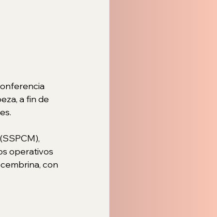
conferencia 
za, a fin de 
es.
l (SSPCM), 
os operativos 
cembrina, con 