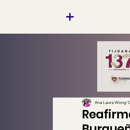
Ana Laura Wong
1
Reafirm
Burgueñ