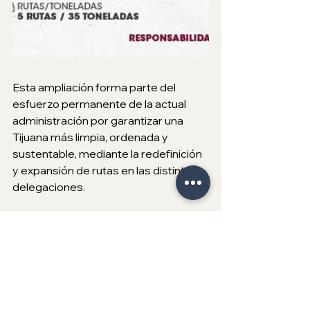
Esta ampliación forma parte del 
esfuerzo permanente de la actual 
administración por garantizar una 
Tijuana más limpia, ordenada y 
sustentable, mediante la redefinición 
y expansión de rutas en las distintas 
delegaciones.
El XXV Ayuntamiento de Tijuana 
reafirma su compromiso con la 
ciudadanía, consolidando Un Buen 
Gobierno que escucha, responde y 
trabaja para mejorar los servicios 
públicos esenciales, fortaleciendo la 