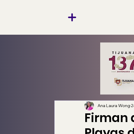
Ana Laura Wong
2
Firman a
Playas 