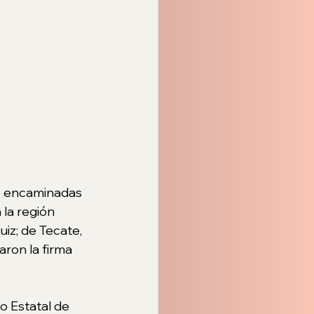
s encaminadas 
 la región 
iz; de Tecate, 
ron la firma 
o Estatal de 