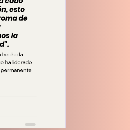
 a cabo 
, esto 
 toma de 
 
os la 
d".
a hecho la 
e ha liderado 
ón permanente 