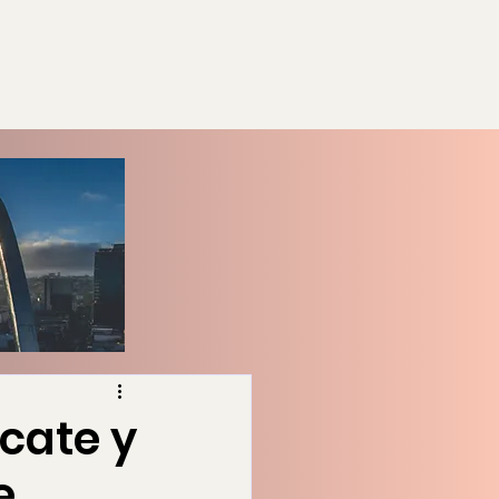
ecate y
e