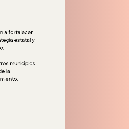
 a fortalecer 
tegia estatal y 
o.
res municipios 
e la 
imiento.