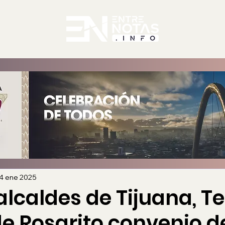
4 ene 2025
lcaldes de Tijuana, T
de Rosarito convenio d