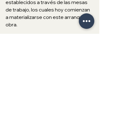
establecidos a través de las mesas 
de trabajo, los cuales hoy comienzan 
a materializarse con este arranque de 
obra.
Se estima que esta vialidad registre 
una afluencia superior a los 15 mil 
vehículos diarios, fortaleciendo la 
conectividad y mejorando la 
movilidad en una de las zonas con 
mayor flujo vehicular de la ciudad.
El XXV Ayuntamiento de Tijuana 
refrenda su compromiso de 
continuar impulsando acciones que 
respondan a las necesidades de la 
ciudadanía y contribuyan al bienestar 
de las y los tijuanenses.
XXV Ayuntamiento de Tijuana