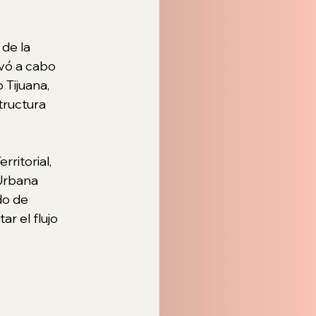
de la 
evó a cabo 
 Tijuana, 
tructura 
ritorial, 
Urbana 
do de 
r el flujo 