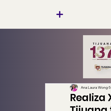
Ana Laura Wong
5
Realiza
Tijuana 