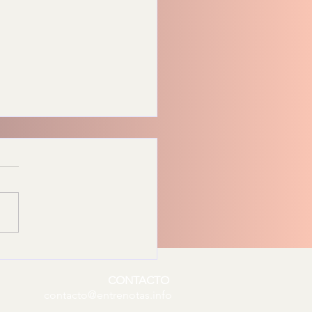
abeza alcalde Abdiel
érrez el 66
CONTACTO
ersario de la Policía
contacto@entrenotas.info
nil de Tijuana