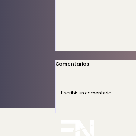
Comentarios
Escribir un comentario...
Interviene Gobierno
Municipal colonias de las
delegaciones Otay
Centenario, La Mesa y