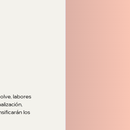
olve, labores 
alización, 
sificarán los 