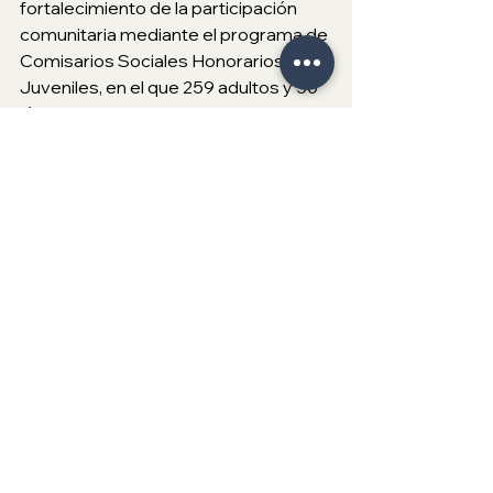
fortalecimiento de la participación 
comunitaria mediante el programa de 
Comisarios Sociales Honorarios y 
Juveniles, en el que 259 adultos y 50 
jóvenes tomaron protesta como 
supervisores de obras, programas y 
apoyos, convirtiéndose en aliados de 
la transparencia comunitaria.
La Sindicatura determinó no 
incrementar las tarifas por arrastre y 
almacenamiento de vehículos para 
2026, y reformó el reglamento para 
exentar del pago a víctimas de robo 
vehicular que presenten denuncia 
ante la Fiscalía General del Estado, 
entre otras acciones. 
Finalmente, Teresita Balderas Beltrán 