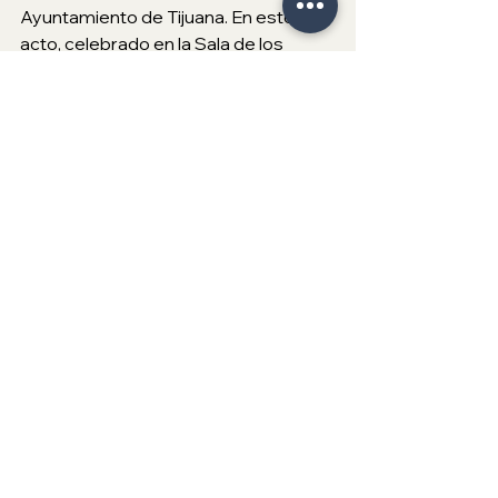
Ayuntamiento de Tijuana. En este 
acto, celebrado en la Sala de los 
Presidentes, entregó los 
nombramientos a quienes resultaron 
electos como regidores, síndica y 
titulares del gabinete.
En el evento estuvieron presentes el 
secretario de Gobierno, Arnulfo 
Guerrero León; la síndica 
procuradora, Teresita Balderas 
Beltrán; el secretario de Educación 
Pública, Miguel Alfredo Nuño García; 
así como regidoras y regidores.
XXV Ayuntamiento de Tijuana
Regional