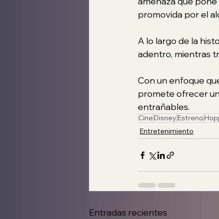
amenaza que pone en
promovida por el al
A lo largo de la his
adentro, mientras t
Con un enfoque que 
promete ofrecer un
entrañables.
Cine
Disney
Estreno
Hopp
Entretenimiento
Entradas recientes