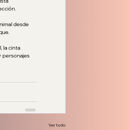
sta 
ección.
animal desde 
que. 
la cinta 
y personajes 
Ver todo