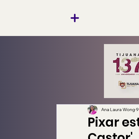
Ana Laura Wong
9
Pixar e
Castor'