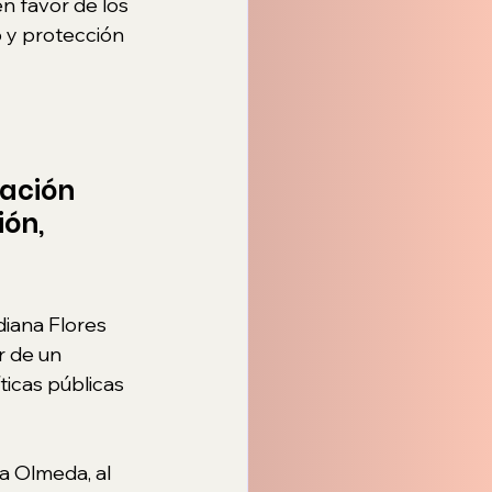
n favor de los 
 y protección 
ación 
ón, 
diana Flores 
r de un 
icas públicas 
a Olmeda, al 