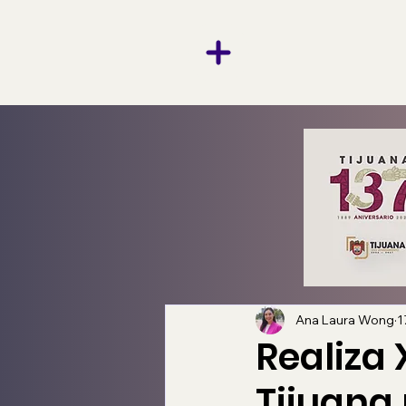
Ana Laura Wong
1
Realiza
Tijuana 