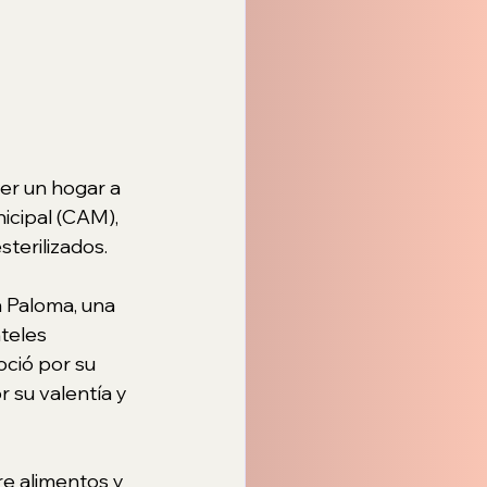
er un hogar a 
cipal (CAM), 
terilizados. 
 Paloma, una 
teles 
ció por su 
 su valentía y 
re alimentos y 