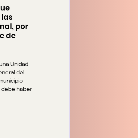
ue 
las 
al, por 
e de 
 una Unidad 
eneral del 
unicipio 
o debe haber 