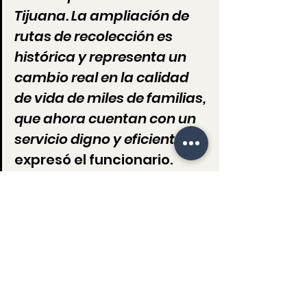
Tijuana. La ampliación de 
rutas de recolección es 
histórica y representa un 
cambio real en la calidad 
de vida de miles de familias, 
que ahora cuentan con un 
servicio digno y eficiente”
, 
expresó el funcionario.
En su Primer Informe de Gobierno, el 
presidente municipal, Ismael 
Burgueño, reafirma su compromiso 
con Un Buen Gobierno cercano al 
pueblo, que garantiza servicios 
públicos de calidad para todas y 
todos.