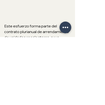
Este esfuerzo forma parte del 
contrato plurianual de arrendamiento 
de unidades recolectoras, cuyo 
objetivo es atender el creciente 
número de rutas en la ciudad y 
garantizar un servicio público 
eficiente, gratuito y de calidad.
Durante el banderazo de arranque 
también asistieron la Síndica 
Procuradora, Teresita Balderas 
Beltrán; el director de Servicios 
Públicos Municipales, Josué 
Gutiérrez Márquez, así como 
diputados, regidores, funcionarios 