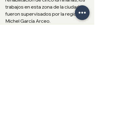
trabajos en esta zona de la ciudad 
fueron supervisados por la regidora 
Michel García Arceo. 
La actual gestión local continuará 
recorriendo cada rincón de las 
colonias, con acciones concretas que 
mejoren la imagen urbana y 
fortalezcan el tejido social, ‘Tijuana: 
Ciudad Limpia’, es una estrategia 
permanente que requiere del 
compromiso conjunto entre gobierno 
y ciudadanía para lograr una ciudad 
más habitable para todas y todos.
XXV Ayuntamiento de Tijuana
Tijuana
Ismael Burgueño Ruiz
Ayuntamiento de Tijuana
Vialidades
Seguridad
SDTUA
Regional