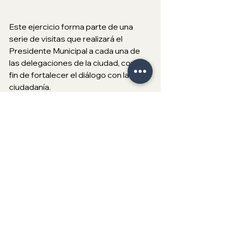
Este ejercicio forma parte de una 
serie de visitas que realizará el 
Presidente Municipal a cada una de 
las delegaciones de la ciudad, con el 
fin de fortalecer el diálogo con la 
ciudadanía.
Acciones como esta reafirman el 
compromiso del XXV Ayuntamiento 
de ser un gobierno cercano y atento 
a las necesidades de las y los 
tijuanenses.
XXV Ayuntamiento de Tijuana
Ismael Burgueño Ruiz
Regional