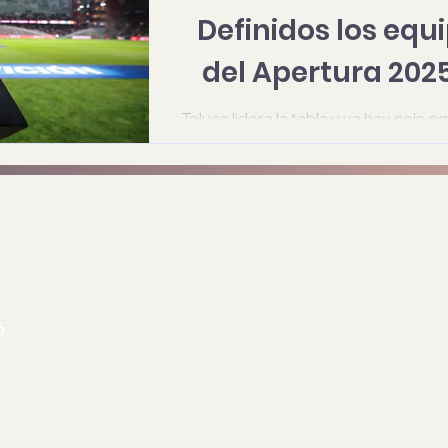
Definidos los equi
del Apertura 2025
Toluca lidera la tabla y ya hay seis eq
Xolos, Juárez, Pachuca y Pumas dispu
2025.
6