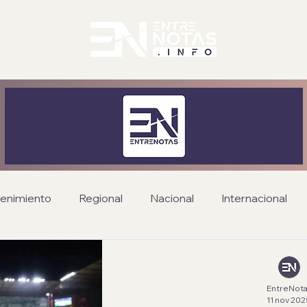
tenimiento
Regional
Nacional
Internacional
EntreNota
11 nov 20