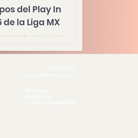
pos del Play In
 de la Liga MX
uipos clasificados a la Liguilla.
tarán el Play In del Apertura
CONTACTO
contacto@entrenotas.info
Términos y
condiciones
Aviso de privacidad